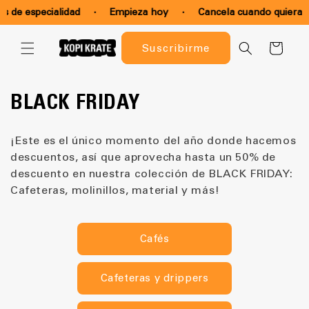
Ir
 de especialidad
·
Empieza hoy
·
Cancela cuando quieras ·
directamente
al contenido
Carrito
Suscribirme
C
BLACK FRIDAY
o
¡Este es el único momento del año donde hacemos
l
descuentos, así que aprovecha hasta un 50% de
descuento en nuestra colección de BLACK FRIDAY:
e
Cafeteras, molinillos, material y más!
c
c
Cafés
i
Cafeteras y drippers
ó