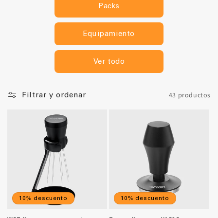
n
Packs
:
Equipamiento
Ver todo
43 productos
Filtrar y ordenar
10% descuento
10% descuento