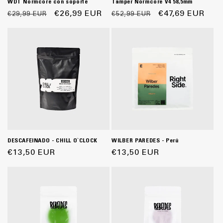
Tamper Normcore V4 58,5mm
WDT Normcore con soporte
Precio
Precio
€47,69 EUR
Precio
Precio
€26,99 EUR
€52,99 EUR
€29,99 EUR
habitual
de
habitual
de
oferta
oferta
DESCAFEINADO - CHILL O`CLOCK
WILBER PAREDES - Perú
Precio
€13,50 EUR
Precio
€13,50 EUR
habitual
habitual