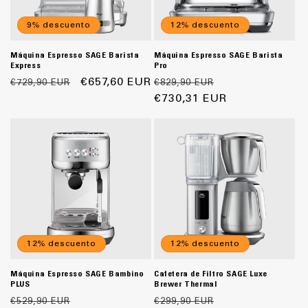
9% descuento
12% descuento
Máquina Espresso SAGE Barista
Máquina Espresso SAGE Barista
Express
Pro
Precio
Precio
€657,60 EUR
Precio
Precio
€729,90 EUR
€829,90 EUR
habitual
de
habitual
€730,31 EUR
de
oferta
oferta
12% descuento
12% descuento
Máquina Espresso SAGE Bambino
Cafetera de Filtro SAGE Luxe
PLUS
Brewer Thermal
Precio
Precio
Precio
Precio
€529,90 EUR
€299,90 EUR