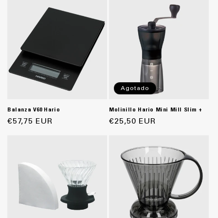
oferta
Agotado
Balanza V60 Hario
Molinillo Hario Mini Mill Slim +
Precio
€57,75 EUR
Precio
€25,50 EUR
habitual
habitual