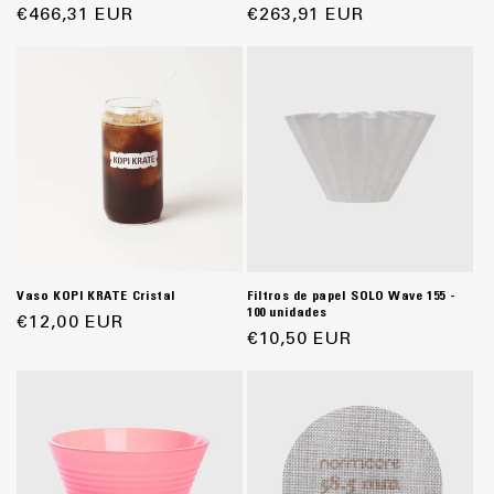
habitual
€466,31 EUR
de
habitual
€263,91 EUR
de
oferta
oferta
Vaso KOPI KRATE Cristal
Filtros de papel SOLO Wave 155 -
100 unidades
Precio
€12,00 EUR
Precio
€10,50 EUR
habitual
habitual