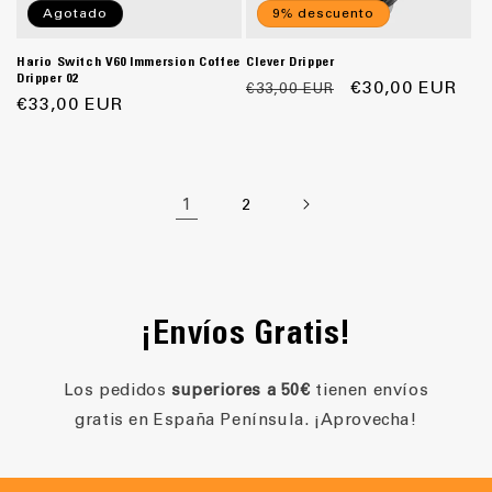
Agotado
9% descuento
Hario Switch V60 Immersion Coffee
Clever Dripper
Dripper 02
Precio
Precio
€30,00 EUR
€33,00 EUR
Precio
€33,00 EUR
habitual
de
habitual
oferta
1
2
¡Envíos Gratis!
Los pedidos
superiores a 50€
tienen envíos
gratis en España Península. ¡Aprovecha!