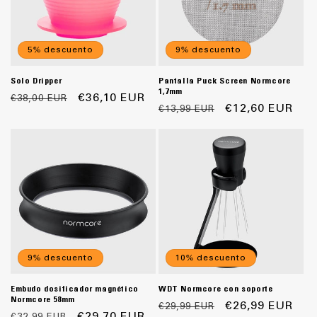
5% descuento
9% descuento
Solo Dripper
Pantalla Puck Screen Normcore
1,7mm
Precio
Precio
€36,10 EUR
€38,00 EUR
Precio
Precio
€12,60 EUR
€13,99 EUR
habitual
de
habitual
de
oferta
oferta
9% descuento
10% descuento
Embudo dosificador magnético
WDT Normcore con soporte
Normcore 58mm
Precio
Precio
€26,99 EUR
€29,99 EUR
Precio
Precio
€29,70 EUR
€32,99 EUR