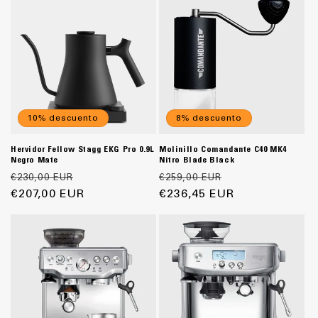
10% descuento
8% descuento
Hervidor Fellow Stagg EKG Pro 0.9L
Molinillo Comandante C40 MK4
Negro Mate
Nitro Blade Black
Precio
Precio
Precio
Precio
€230,00 EUR
€259,00 EUR
habitual
€207,00 EUR
de
habitual
€236,45 EUR
de
oferta
oferta