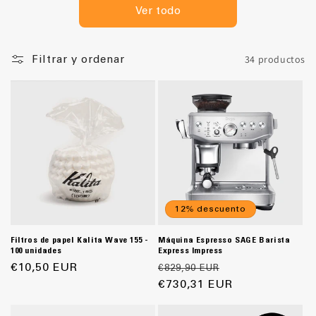
n
Ver todo
:
34 productos
Filtrar y ordenar
12% descuento
Filtros de papel Kalita Wave 155 -
Máquina Espresso SAGE Barista
100 unidades
Express Impress
Precio
€10,50 EUR
Precio
Precio
€829,90 EUR
habitual
habitual
€730,31 EUR
de
oferta