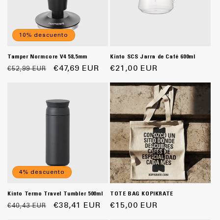
10% descuento
Tamper Normcore V4 58,5mm
Kinto SCS Jarra de Café 600ml
Precio
Precio
€47,69 EUR
Precio
€21,00 EUR
€52,99 EUR
habitual
de
habitual
oferta
4% descuento
Kinto Termo Travel Tumbler 500ml
TOTE BAG KOPIKRATE
Precio
Precio
€38,41 EUR
Precio
€15,00 EUR
€40,43 EUR
habitual
de
habitual