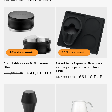
habitual
de
habitual
de
oferta
oferta
10% descuento
10% descuento
Distribuidor de café Normcore
Estación de Espresso Normcore
58mm
con soporte para portafiltros
58mm
Precio
Precio
€41,39 EUR
€45,99 EUR
Precio
Precio
€61,19 EUR
€67,99 EUR
habitual
de
habitual
de
oferta
oferta