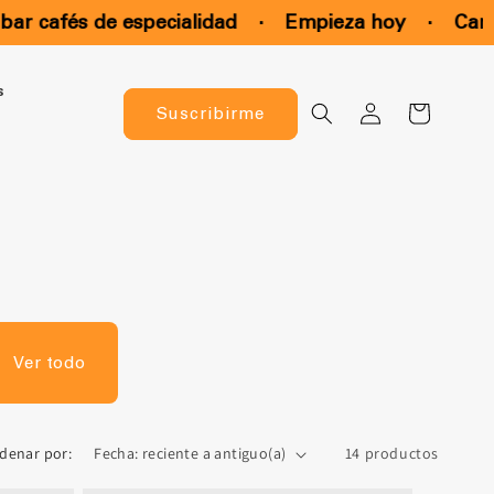
cafés de especialidad
·
Empieza hoy
·
Cancela 
s
Iniciar
Carrito
Suscribirme
sesión
Ver todo
denar por:
14 productos