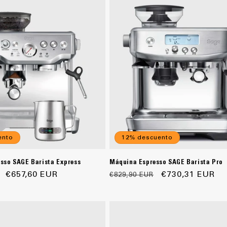
ento
12% descuento
sso SAGE Barista Express
Máquina Espresso SAGE Barista Pro
Precio
€657,60 EUR
Precio
Precio
€730,31 EUR
€829,90 EUR
de
habitual
de
oferta
oferta