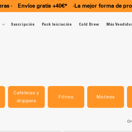
·
Envíos gratis +40€*
·
La mejor forma de probar 
Suscripción
Pack Iniciación
Cold Brew
Más Vendido
Cafeteras y
Filtros
Molinos
drippers
Or