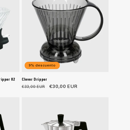
9% descuento
ipper 02
Clever Dripper
Precio
Precio
€30,00 EUR
€33,00 EUR
habitual
de
oferta