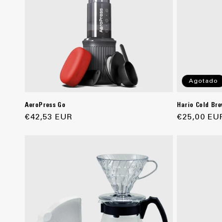
Agotado
AeroPress Go
Hario Cold Br
Precio
€42,53 EUR
Precio
€25,00 EU
habitual
habitual