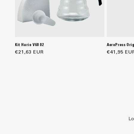
Kit Hario V60 02
AeroPress Orig
Precio
€21,63 EUR
Precio
€41,95 EU
habitual
habitual
L