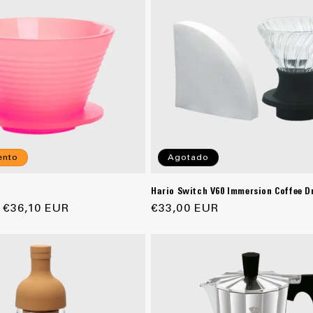
ento
Agotado
Hario Switch V60 Immersion Coffee Dr
Precio
€36,10 EUR
Precio
€33,00 EUR
de
habitual
oferta