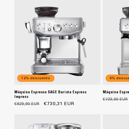
c
i
ó
n
:
12% descuento
9% descu
Máquina Espresso SAGE Barista Express
Máquina Espre
Impress
Precio
€729,90 EUR
Precio
Precio
€730,31 EUR
€829,90 EUR
habitual
habitual
de
oferta