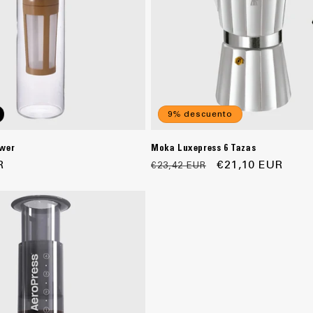
9% descuento
ewer
Moka Luxepress 6 Tazas
R
Precio
Precio
€21,10 EUR
€23,42 EUR
habitual
de
oferta