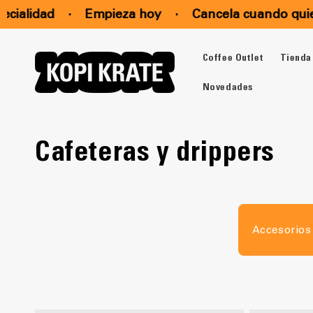
Ir
lidad
·
Empieza hoy
·
Cancela cuando quieras 
directamente
al contenido
Coffee Outlet
Tienda
Novedades
C
Cafeteras y drippers
o
l
Accesorios
e
c