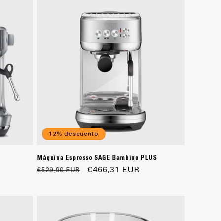
12% descuento
Máquina Espresso SAGE Bambino PLUS
Precio
Precio
€466,31 EUR
€529,90 EUR
habitual
de
oferta