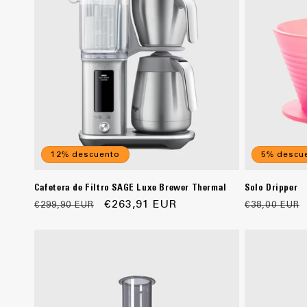
12% descuento
5% descu
Cafetera de Filtro SAGE Luxe Brewer Thermal
Solo Dripper
Precio
Precio
€263,91 EUR
Precio
€299,90 EUR
€38,00 EUR
habitual
de
habitual
oferta