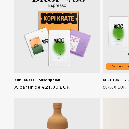
c
i
ó
n
:
7% descu
KOPI KRATE - Suscripción
KOPI KRATE - 
Precio
A partir de €21,00 EUR
Precio
€54,00 EUR
habitual
habitual