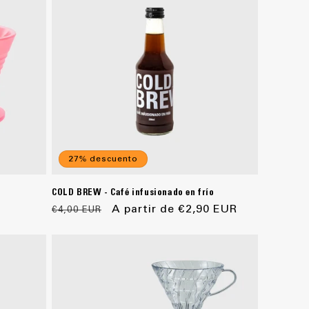
27% descuento
COLD BREW - Café infusionado en frío
Precio
Precio
A partir de €2,90 EUR
€4,00 EUR
habitual
de
oferta