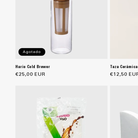
Agotado
Hario Cold Brewer
Taza Cerámica
Precio
€25,00 EUR
Precio
€12,50 EU
habitual
habitual