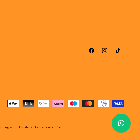
Facebook
Instagram
TikTok
Formas
de
pago
o legal
Política de cancelación