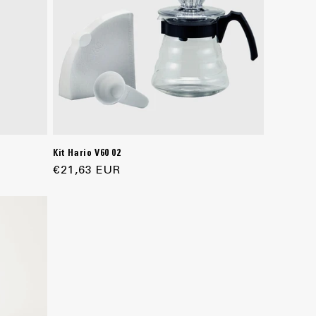
Kit Hario V60 02
Precio
€21,63 EUR
habitual