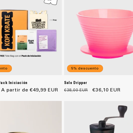
ento
5% descuento
Pack Iniciación
Solo Dripper
Precio
A partir de €49,99 EUR
Precio
Precio
€36,10 EUR
€38,00 EUR
de
habitual
de
oferta
oferta