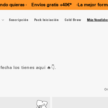
 quieras ·
Envíos gratis +40€*
·
La mejor forma de
Suscripción
Pack Iniciación
Cold Brew
Más Vendido
echa los tienes aquí 🔥👇.
Or