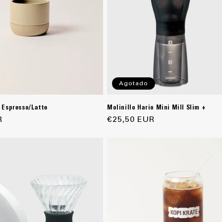
Agotado
 Espresso/Latte
Molinillo Hario Mini Mill Slim +
R
Precio
€25,50 EUR
habitual