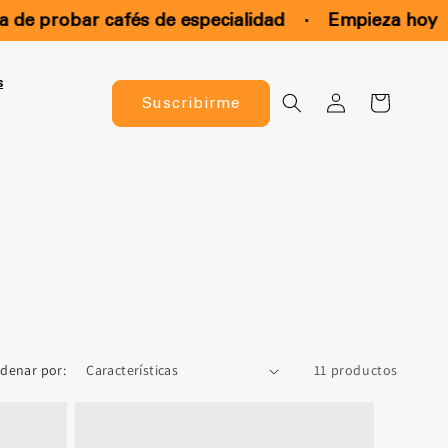
 probar cafés de especialidad
·
Empieza hoy
·
s
Iniciar
Carrito
Suscribirme
sesión
denar por:
11 productos