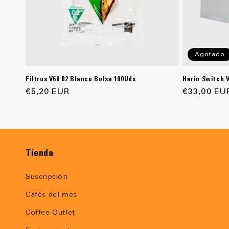
Agotado
Filtros V60 02 Blanco Bolsa 100Uds
Hario Switch V
Precio
€5,20 EUR
Precio
€33,00 EU
habitual
habitual
Tienda
Suscripción
Cafés del mes
Coffee Outlet