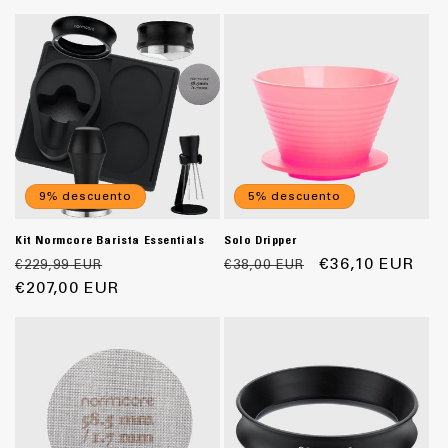
oferta
9% descuento
5% descuento
Kit Normcore Barista Essentials
Solo Dripper
Precio
Precio
Precio
Precio
€36,10 EUR
€229,99 EUR
€38,00 EUR
habitual
€207,00 EUR
de
habitual
de
oferta
oferta