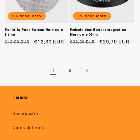
9% descuento
9% descuento
Pantalla Puck Screen Normcore
Embudo dosificador magnético
1,7mm
Normcore 58mm
Precio
Precio
€12,60 EUR
Precio
Precio
€29,70 EUR
€13,99 EUR
€32,99 EUR
habitual
de
habitual
de
oferta
oferta
1
2
Tienda
Suscripción
Cafés del mes