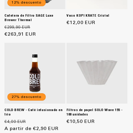
12% descuento
Cafetera de Filtro SAGE Luxe
Vaso KOPI KRATE Cristal
Brewer Thermal
Precio
€12,00 EUR
Precio
Precio
€299,90 EUR
habitual
habitual
€263,91 EUR
de
oferta
27% descuento
COLD BREW - Café infusionado en
Filtros de papel SOLO Wave 155 -
frío
100 unidades
Precio
Precio
Precio
€10,50 EUR
€4,00 EUR
habitual
A partir de €2,90 EUR
de
habitual