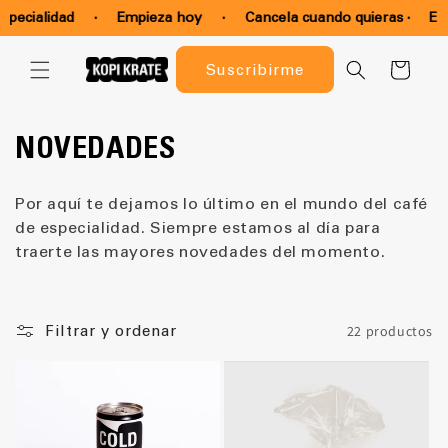
Ir
pecialidad
·
Empieza hoy
·
Cancela cuando quieras ·
Enví
directamente
al contenido
Carrito
Suscribirme
C
NOVEDADES
o
Por aquí te dejamos lo último en el mundo del café
l
de especialidad. Siempre estamos al día para
traerte las mayores novedades del momento.
e
c
22 productos
Filtrar y ordenar
c
i
ó