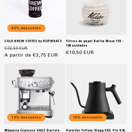
n
:
83% descuento
COLD BREW COFFEE by KOPIKRATE
Filtros de papel Kalita Wave 155 -
100 unidades
Precio
Precio
€22,50 EUR
Precio
€10,50 EUR
habitual
A partir de €3,75 EUR
de
habitual
oferta
12% descuento
10% descuento
Máquina Espresso SAGE Barista
Hervidor Fellow Stagg EKG Pro 0.9L