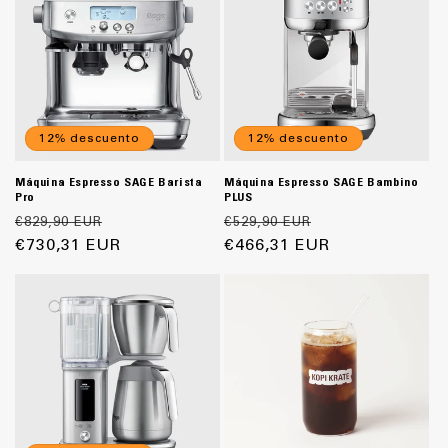
12% descuento
12% descuento
Máquina Espresso SAGE Barista
Máquina Espresso SAGE Bambino
Pro
PLUS
Precio
Precio
Precio
Precio
€829,90 EUR
€529,90 EUR
habitual
€730,31 EUR
de
habitual
€466,31 EUR
de
oferta
oferta