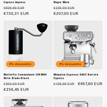
Express Impress
Negro Mate
Precio
Precio
Precio
Precio
€829,90 EUR
€230,00 EUR
habitual
€730,31 EUR
de
habitual
€207,00 EUR
de
oferta
oferta
8% descuento
9% descuento
Molinillo Comandante C40 MK4
Máquina Espresso SAGE Barista
Nitro Blade Black
Express
Precio
Precio
Precio
Precio
€657,60 EUR
€259,00 EUR
€729,90 EUR
habitual
€236,45 EUR
de
habitual
de
oferta
oferta