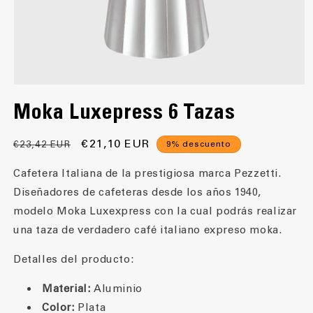
Abrir
elemento
Moka Luxepress 6 Tazas
multimedia
1
en
una
Precio
Precio
€21,10 EUR
€23,42 EUR
9% descuento
ventana
habitual
de
modal
Cafetera Italiana de la prestigiosa marca Pezzetti.
oferta
Diseñadores de cafeteras desde los años 1940,
modelo Moka Luxexpress con la cual podrás realizar
una taza de verdadero café italiano expreso moka.
Detalles del producto:
Material:
Aluminio
Color:
Plata