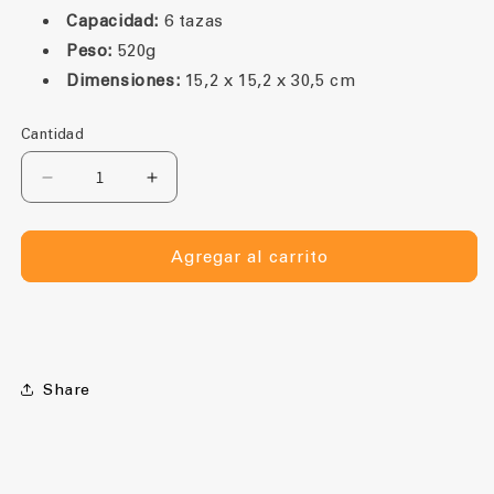
Capacidad:
6 tazas
Peso:
520
g
Dimensiones:
15,2 x 15,2 x 30,5 cm
Cantidad
Reducir
Aumentar
cantidad
cantidad
para
para
Moka
Moka
Agregar al carrito
Luxepress
Luxepress
6
6
Tazas
Tazas
Share